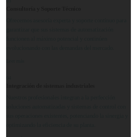
03
Consultoría y Soporte Técnico
Ofrecemos asesoría experta y soporte continuo para
garantizar que sus sistemas de automatización
funcionen al máximo potencial y continúen
evolucionando con las demandas del mercado.
Leer más
04
Integración de sistemas industriales
Nuestros profesionales integran a la perfección
soluciones automatizadas y sistemas de control con
sus operaciones existentes, potenciando la sinergia y
optimizando la eficiencia de su planta.