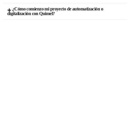
¿Cómo comienzo mi proyecto de automatización o
digitalización con Quimel?
¿Preparado para mejorar la
producción de tu fábrica?
Cuéntanos tu proyecto...