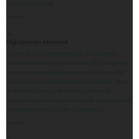
tiempo de actividad.
Leer más
02
Digitalización Industrial
Quimel no solo implementa sino que desarrolla
exclusivamente su propio software MES, lo que nos
permite mejorar significativamente la integración
con los sistemas preexistentes en la industria. Al ser
un desarrollo propio, ofrecemos precios más
competitivos y soluciones totalmente adaptadas a las
necesidades específicas de cada industria.
Leer más