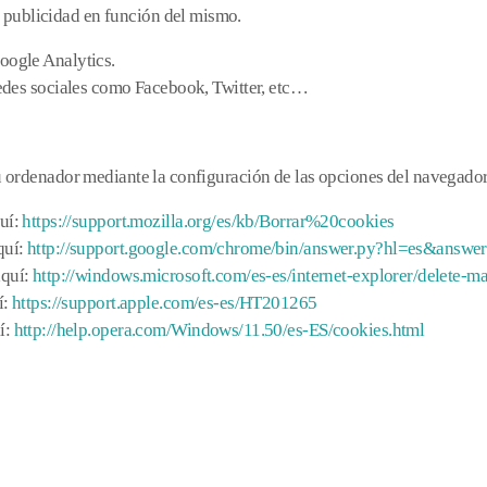
la publicidad en función del mismo.
Google Analytics.
 redes sociales como Facebook, Twitter, etc…
tu ordenador mediante la configuración de las opciones del navegador
uí:
https://support.mozilla.org/es/kb/Borrar%20cookies
quí:
http://support.google.com/chrome/bin/answer.py?hl=es&answ
aquí:
http://windows.microsoft.com/es-es/internet-explorer/delete-
í:
https://support.apple.com/es-es/HT201265
í:
http://help.opera.com/Windows/11.50/es-ES/cookies.html