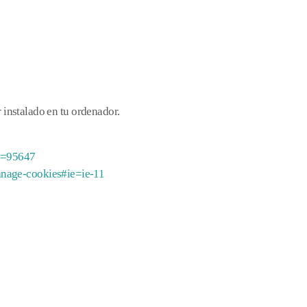
 instalado en tu ordenador.
er=95647
manage-cookies#ie=ie-11