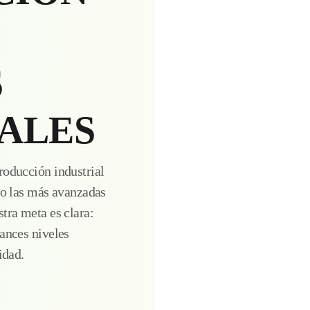
S
IALES
roducción industrial
do las más avanzadas
tra meta es clara:
ances niveles
idad.