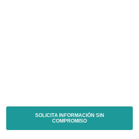
¿Preparado para mejorar la
producción de tu fábrica?
Cuéntanos tu proyecto...
SOLICITA INFORMACIÓN SIN
COMPROMISO